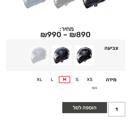
מחיר:
₪
990
–
₪
890
צביעה
48 MATT BLUE YAMA – DUKE X
17 MATT BLACK - DUKE X
02 SMART BLACK - DUKE X
מידה
XL
L
M
S
XS
XL
L
M
S
XS
נקה
הוספה לסל