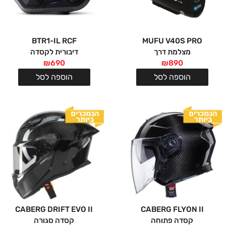
BTR1-IL RCF
MUFU V40S PRO
מצלמת דרך
דיבורית לקסדה
₪
690
₪
890
הוספה לסל
הוספה לסל
CABERG DRIFT EVO II
CABERG FLYON II
קסדה פתוחה
קסדה סגורה