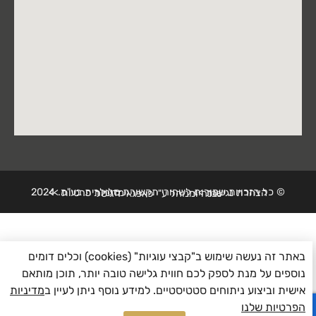
© כל הזכויות שמורות לשחורי תקשורת סלולרית בע"מ. 2024
הצהרת נגישות >>
מדיניות פרטיות >>
נבנה ומנוהל ע"י פאפגאי דיגיטל
באתר זה נעשה שימוש ב"קבצי עוגיות" (cookies) וכלים דומים
נוספים על מנת לספק לכם חווית גלישה טובה יותר, תוכן מותאם
אישית וביצוע ניתוחים סטטיסטיים. למידע נוסף ניתן לעיין ב
מדיניות
0
הפרטיות שלנו