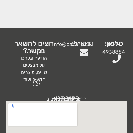
טלפון:
דוא״ל:
רוצים להשאר
info@caberg.co.il
054-
בקשר?
כתבו לנו
4938884
הודעה ונעדכן
על מבצעים
שווים, מוצרים
חדשים ועוד:
כתובתנו:
הרצל 113, תל אביב