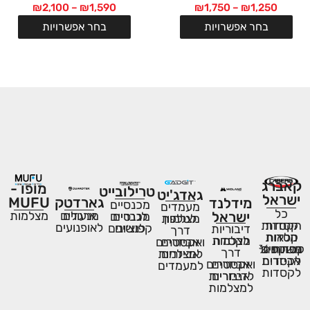
₪
2,100
–
₪
1,590
₪
1,750
–
₪
1,250
בחר אפשרויות
בחר אפשרויות
המותגים שלנו:
קאברג
מופו -
טרילובייט
גאדג'יט
ישראל
MUFU
גארדטק
מידלנד
מכנסיים
מעמדים
כל
מצלמות
ישראל
ארגזים
מנעולים
לגברים
מכנסיים
לטלפון
מצלמות
קסדות
הקסדות
לאופנועים
לנשים
קפוצ׳ונים
דיבוריות
דרך
מלאות
קסדות
לקסדה
מצלמות
אביזרים
ואקסטרים
נפתחות
משקפים
סדות ¾
דרך
אביזרים
למצלמות
אביזרים
לקסדות
אביזרים
ואקסטרים
למעמדים
לקסדות
אביזרים
לדיבוריות
למצלמות