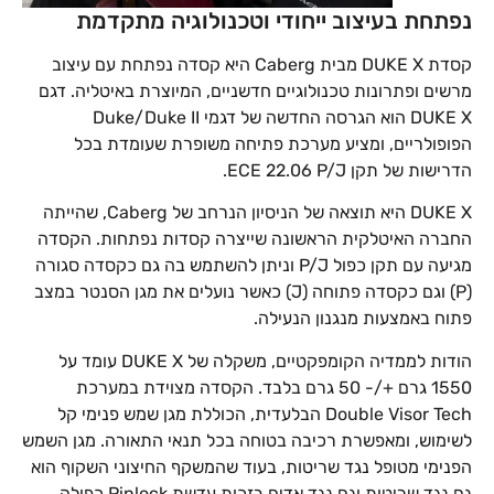
נפתחת בעיצוב ייחודי וטכנולוגיה מתקדמת
קסדת DUKE X מבית Caberg היא קסדה נפתחת עם עיצוב
מרשים ופתרונות טכנולוגיים חדשניים, המיוצרת באיטליה. דגם
DUKE X הוא הגרסה החדשה של דגמי Duke/Duke II
הפופולריים, ומציע מערכת פתיחה משופרת שעומדת בכל
הדרישות של תקן ECE 22.06 P/J.
DUKE X היא תוצאה של הניסיון הנרחב של Caberg, שהייתה
החברה האיטלקית הראשונה שייצרה קסדות נפתחות. הקסדה
מגיעה עם תקן כפול P/J וניתן להשתמש בה גם כקסדה סגורה
(P) וגם כקסדה פתוחה (J) כאשר נועלים את מגן הסנטר במצב
פתוח באמצעות מנגנון הנעילה.
הודות לממדיה הקומפקטיים, משקלה של DUKE X עומד על
1550 גרם +/- 50 גרם בלבד. הקסדה מצוידת במערכת
Double Visor Tech הבלעדית, הכוללת מגן שמש פנימי קל
לשימוש, ומאפשרת רכיבה בטוחה בכל תנאי התאורה. מגן השמש
הפנימי מטופל נגד שריטות, בעוד שהמשקף החיצוני השקוף הוא
גם נגד שריטות וגם נגד אדים בזכות עדשת Pinlock כפולה.