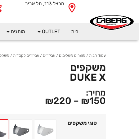
הרצל 113, תל אביב
בית
OUTLET
מותגים
עמוד הבית
/
מוצרים משלימים
/
אביזרים
/
אביזרים לקסדות
/ משקפים  X
משקפים
DUKE X
מחיר:
₪
220
–
₪
150
סוגי משקפים
MOLOGATED
 READY HOMOLOGATED