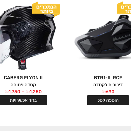
CABERG FLYON II
BTR1-IL RCF
דיבורית לקסדה
קסדה פתוחה
₪
1,750
–
₪
1,250
₪
690
הוספה לסל
בחר אפשרויות