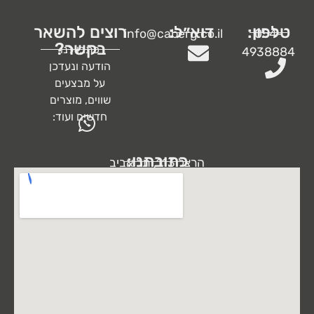
טלפון:
דוא״ל:
רוצים להשאר
info@caberg.co.il
054-
בקשר?
כתבו לנו
4938884
הודעה ונעדכן
על מבצעים
שווים, מוצרים
חדשים ועוד:
כתובתנו:
הרצל 113, תל אביב