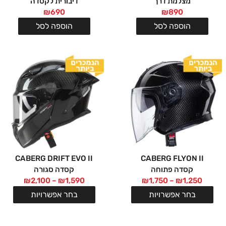
מצלמת דרך
דיבורית לקסדה
₪
690
₪
890
הוספה לסל
הוספה לסל
CABERG DRIFT EVO II
CABERG FLYON II
קסדה פתוחה
קסדה סגורה
₪
2,100
–
₪
1,590
₪
1,750
–
₪
1,250
בחר אפשרויות
בחר אפשרויות