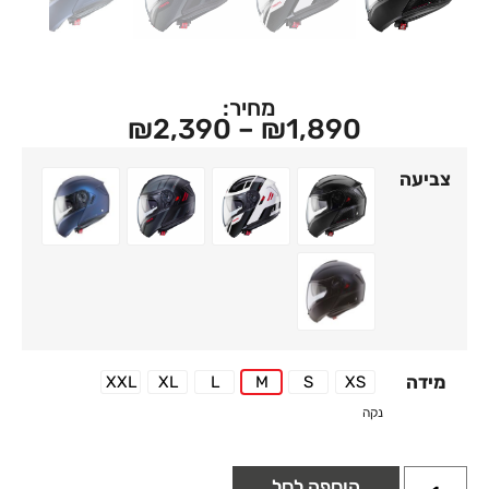
מחיר:
₪
2,390
–
₪
1,890
צביעה
 RED - MANTA - LEVO X
E / BLACK / RED - MANTA - LEVO X
48 MATT BLUE YAMA - LEVO X
CARBON - LEVO X
17 MATT BLACK - LEVO X
מידה
XXL
XL
L
M
S
XS
XXL
XL
L
M
S
XS
נקה
הוספה לסל