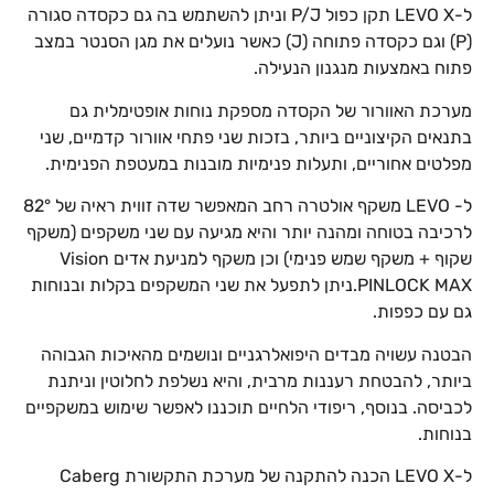
ל-LEVO X תקן כפול P/J וניתן להשתמש בה גם כקסדה סגורה
(P) וגם כקסדה פתוחה (J) כאשר נועלים את מגן הסנטר במצב
פתוח באמצעות מנגנון הנעילה.
מערכת האוורור של הקסדה מספקת נוחות אופטימלית גם
בתנאים הקיצוניים ביותר, בזכות שני פתחי אוורור קדמיים, שני
מפלטים אחוריים, ותעלות פנימיות מובנות במעטפת הפנימית.
ל- LEVO משקף אולטרה רחב המאפשר שדה זווית ראיה של 82°
לרכיבה בטוחה ומהנה יותר והיא מגיעה עם שני משקפים (משקף
שקוף + משקף שמש פנימי) וכן משקף למניעת אדים Vision
PINLOCK MAX.ניתן לתפעל את שני המשקפים בקלות ובנוחות
גם עם כפפות.
הבטנה עשויה מבדים היפואלרגניים ונושמים מהאיכות הגבוהה
ביותר, להבטחת רעננות מרבית, והיא נשלפת לחלוטין וניתנת
לכביסה. בנוסף, ריפודי הלחיים תוכננו לאפשר שימוש במשקפיים
בנוחות.
ל-LEVO X הכנה להתקנה של מערכת התקשורת Caberg