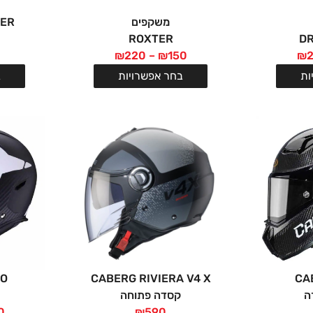
משקפים
TER
ROXTER
DR
₪
220
–
₪
150
₪
ות
בחר אפשרויות
ב
HO
CABERG RIVIERA V4 X
CA
ה
קסדה פתוחה
0
₪
590