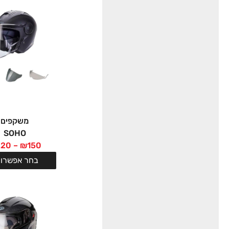
משקפים
SOHO
220
–
₪
150
בחר אפשרוי