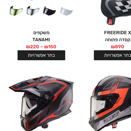
FREERIDE 
משקפים
קסדה פתוחה
TANAMI
₪
220
–
₪
150
₪
890
חר אפשרויות
בחר אפשרויות