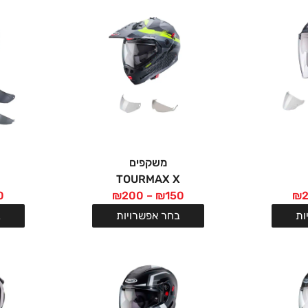
משקפים
TOURMAX X
0
₪
200
–
₪
150
₪
ות
בחר אפשרויות
ב