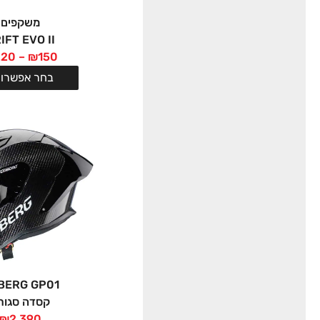
משקפים
IFT EVO II
220
–
₪
150
בחר אפשרוי
BERG GP01
קסדה סגור
₪
2,390