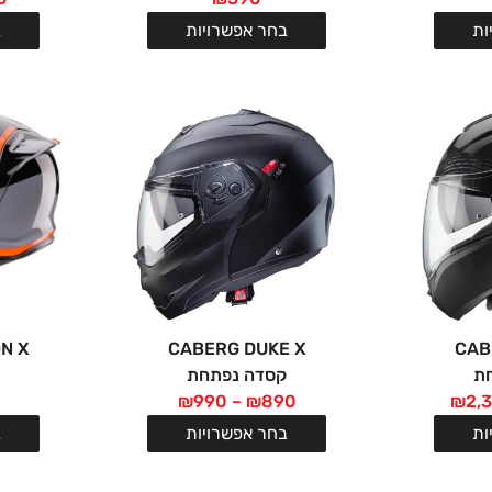
ות
בחר אפשרויות
ב
N X
CABERG DUKE X
CAB
ת
קסדה נפתחת
₪
990
–
₪
890
₪
2,
ות
בחר אפשרויות
ב