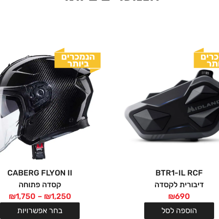
CABERG FLYON II
BTR1-IL RCF
דיבורית לקסדה
קסדה פתוחה
₪
1,750
–
₪
1,250
₪
690
הוספה לסל
בחר אפשרויות