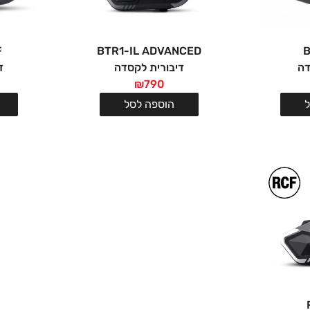
F
BTR1-IL ADVANCED
B
דה
דיבורית לקסדה
ד
₪
790
הוספה לסל