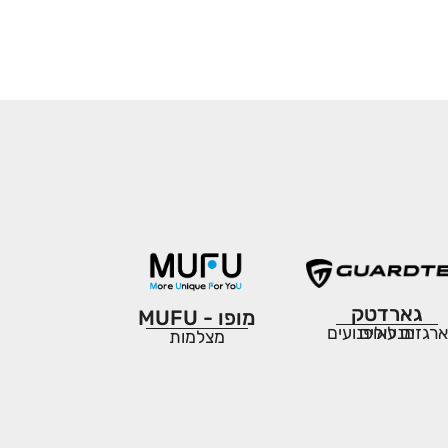
גארדטק
מופו - MUFU
מנעולים
ארגזים לאופנועים
מצלמות