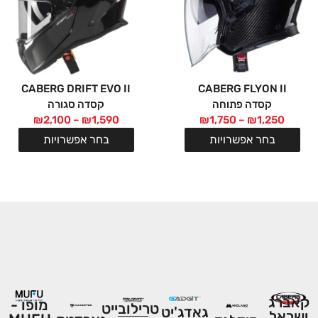
CABERG DRIFT EVO II
CABERG FLYON II
קסדה פתוחה
קסדה סגורה
₪
2,100
–
₪
1,590
₪
1,750
–
₪
1,250
בחר אפשרויות
בחר אפשרויות
המותגים שלנו:
קאברג
מופו -
טרילובייט
גאדג'יט
ישראל