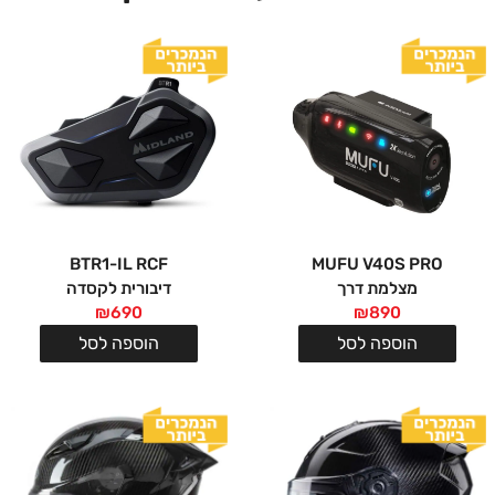
BTR1-IL RCF
MUFU V40S PRO
מצלמת דרך
דיבורית לקסדה
₪
690
₪
890
הוספה לסל
הוספה לסל