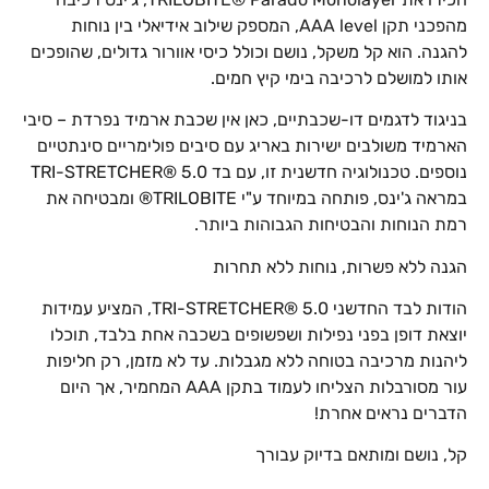
מהפכני תקן AAA level, המספק שילוב אידיאלי בין נוחות
להגנה. הוא קל משקל, נושם וכולל כיסי אוורור גדולים, שהופכים
אותו למושלם לרכיבה בימי קיץ חמים.
בניגוד לדגמים דו-שכבתיים, כאן אין שכבת ארמיד נפרדת – סיבי
הארמיד משולבים ישירות באריג עם סיבים פולימריים סינתטיים
נוספים. טכנולוגיה חדשנית זו, עם בד TRI-STRETCHER® 5.0
במראה ג'ינס, פותחה במיוחד ע"י TRILOBITE® ומבטיחה את
רמת הנוחות והבטיחות הגבוהות ביותר.
הגנה ללא פשרות, נוחות ללא תחרות
הודות לבד החדשני TRI-STRETCHER® 5.0, המציע עמידות
יוצאת דופן בפני נפילות ושפשופים בשכבה אחת בלבד, תוכלו
ליהנות מרכיבה בטוחה ללא מגבלות. עד לא מזמן, רק חליפות
עור מסורבלות הצליחו לעמוד בתקן AAA המחמיר, אך היום
הדברים נראים אחרת!
קל, נושם ומותאם בדיוק עבורך