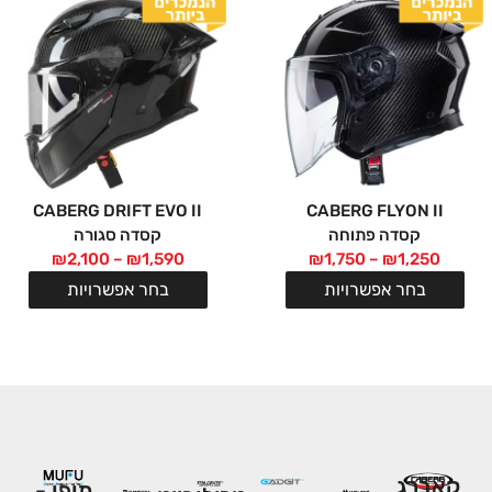
CABERG DRIFT EVO II
CABERG FLYON II
קסדה פתוחה
קסדה סגורה
₪
2,100
–
₪
1,590
₪
1,750
–
₪
1,250
בחר אפשרויות
בחר אפשרויות
המותגים שלנו:
קאברג
מופו -