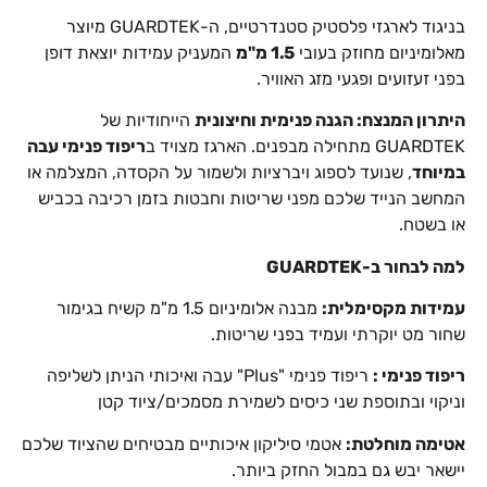
בניגוד לארגזי פלסטיק סטנדרטיים, ה-GUARDTEK מיוצר
מאלומיניום מחוזק בעובי
1.5 מ"מ
המעניק עמידות יוצאת דופן
בפני זעזועים ופגעי מזג האוויר.
היתרון המנצח: הגנה פנימית וחיצונית
הייחודיות של
GUARDTEK מתחילה מבפנים. הארגז מצויד ב
ריפוד פנימי עבה
במיוחד
, שנועד לספוג ויברציות ולשמור על הקסדה, המצלמה או
המחשב הנייד שלכם מפני שריטות וחבטות בזמן רכיבה בכביש
או בשטח.
למה לבחור ב-GUARDTEK
עמידות מקסימלית:
מבנה אלומיניום 1.5 מ"מ קשיח בגימור
שחור מט יוקרתי ועמיד בפני שריטות.
ריפוד פנימי :
ריפוד פנימי "Plus" עבה ואיכותי הניתן לשליפה
וניקוי ובתוספת שני כיסים לשמירת מסמכים/ציוד קטן
אטימה מוחלטת:
אטמי סיליקון איכותיים מבטיחים שהציוד שלכם
יישאר יבש גם במבול החזק ביותר.