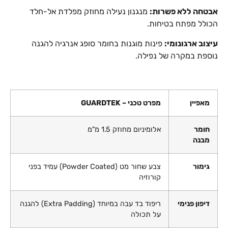
אבטחה ללא פשרות:
מנגנון נעילה מחוזק מפלדת אל-חלד
הכולל מפתח בטיחות.
עיצוב ארגונומי:
פינות מוגנות בחומר סופג אנרגיה להגנה
נוספת במקרה של נפילה.
מאפיין
מפרט טכני – GUARDTEK
חומר
אלומיניום מחוזק 1.5 מ"מ
מבנה
גימור
צבע שחור מט (Powder Coated) עמיד בפני
קורוזיה
דיפון פנימי
ריפוד בד עבה במיוחד (Extra Padding) להגנה
על תכולה