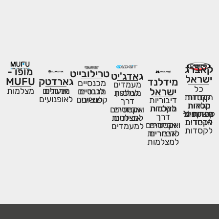
המותגים שלנו:
קאברג
מופו -
טרילובייט
גאדג'יט
ישראל
MUFU
גארדטק
מידלנד
מכנסיים
מעמדים
כל
מצלמות
ישראל
ארגזים
מנעולים
לגברים
מכנסיים
לטלפון
מצלמות
קסדות
הקסדות
לאופנועים
לנשים
קפוצ׳ונים
דיבוריות
דרך
מלאות
קסדות
לקסדה
מצלמות
אביזרים
ואקסטרים
נפתחות
משקפים
סדות ¾
דרך
אביזרים
למצלמות
אביזרים
לקסדות
אביזרים
ואקסטרים
למעמדים
לקסדות
אביזרים
לדיבוריות
למצלמות