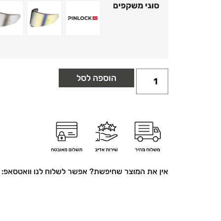
סוגי משקפים
ROXTER - משקף אדים 30 PINLOCK - A796DB
ROXTER - משקף חיצוני זהב-מראה כהה 20/25% - A9964
ROXTER - משקף
הוספה לסל
אין את המוצר שחיפשת? אפשר לשלוח לנו וואטסאפ: