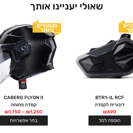
שאולי יעניינו אותך
CABERG FLYON II
BTR1-IL RCF
דיבורית לקסדה
קסדה פתוחה
₪
1,750
–
₪
1,250
₪
690
הוספה לסל
בחר אפשרויות