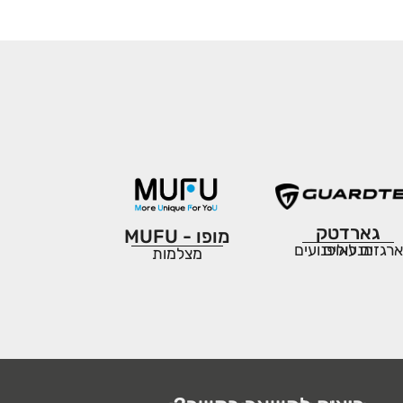
גארדטק
מופו - MUFU
מנעולים
ארגזים לאופנועים
מצלמות