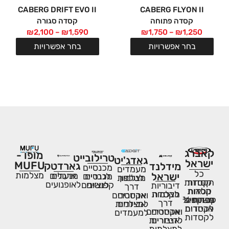
CABERG DRIFT EVO II
CABERG FLYON II
קסדה פתוחה
קסדה סגורה
₪
2,100
–
₪
1,590
₪
1,750
–
₪
1,250
בחר אפשרויות
בחר אפשרויות
המותגים שלנו:
קאברג
מופו -
טרילובייט
גאדג'יט
ישראל
MUFU
גארדטק
מידלנד
מכנסיים
מעמדים
כל
מצלמות
ישראל
ארגזים
מנעולים
לגברים
מכנסיים
לטלפון
מצלמות
קסדות
הקסדות
לאופנועים
לנשים
קפוצ׳ונים
דיבוריות
דרך
מלאות
קסדות
לקסדה
מצלמות
אביזרים
ואקסטרים
נפתחות
משקפים
קסדות ¾
דרך
אביזרים
למצלמות
אביזרים
לקסדות
אביזרים
ואקסטרים
למעמדים
לקסדות
אביזרים
לדיבוריות