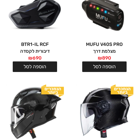
BTR1-IL RCF
MUFU V40S PRO
מצלמת דרך
דיבורית לקסדה
₪
690
₪
890
הוספה לסל
הוספה לסל